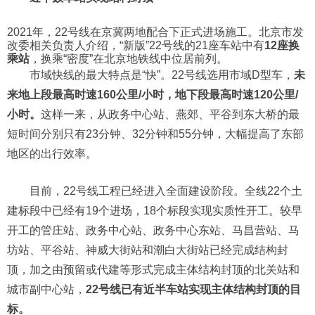
2021年，22号线在京冀两地配合下正式进场施工。北京市发
改委相关负责人介绍，“新版”22号线的21座车站中有
12座换
乘站
，换乘“密度”在北京地铁线中位居前列。
市域快线的最大特点是“快”。22号线选用市域D型车，
未
来地上段最高时速160公里/小时，地下段最高时速120公里/
小时。
这样一来，从政务中心站、燕郊、平谷到东大桥的最
短时间分别只有23分钟、32分钟和55分钟，大幅提高了东部
地区的出行效率。
目前，22号线工程已经进入全面建设阶段。全线22个土
建标段中已经有19个进场，18个标段实现实质性开工。较早
开工的管庄站、政务中心站、政务中心东站、马昌营站、马
坊站、平谷站、神威大街站和潮白大街站已经完成结构封
顶，加之由预留或代建等形式完成主体结构封顶的北关站和
城市副中心站，
22号线已有近半车站实现主体结构封顶的目
标。