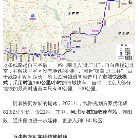
这条线路起自平谷后，一路向南进入“北三县”，再向西拐进北
京，在解决平谷区没有地铁的同时，“就近”覆盖“北三县”。由
于线路和站间距长，所以22号线最初就选用了
市域快线模
式，
采用
时速160公里/小时
的市域快车。当时，北京大部分
地铁的最高时速基本只有80公里、100公里。
随着协同发展的提速，2021年，线路规划方案优化成
81.82公里长、设21站。其中，
河北段增加到5座车站，
朝阳
段、通州段也进一步延伸，更进入到CBD地区。
近半数车站实现结构封顶