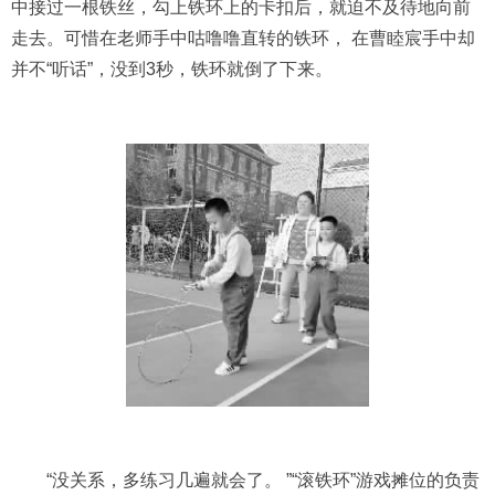
中接过一根铁丝，勾上铁环上的卡扣后，就迫不及待地向前
走去。可惜在老师手中咕噜噜直转的铁环， 在曹睦宸手中却
并不“听话”，没到3秒，铁环就倒了下来。
“没关系，多练习几遍就会了。 ”“滚铁环”游戏摊位的负责