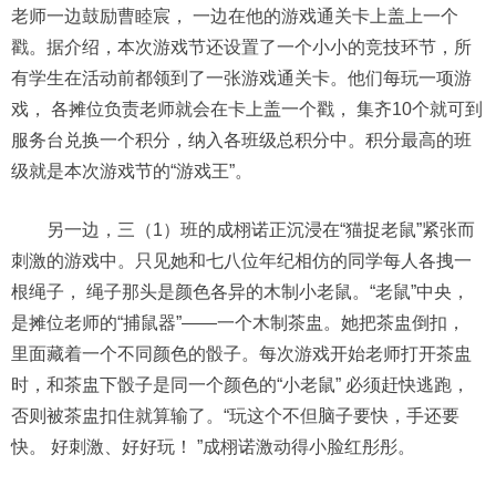
老师一边鼓励曹睦宸， 一边在他的游戏通关卡上盖上一个
戳。据介绍，本次游戏节还设置了一个小小的竞技环节，所
有学生在活动前都领到了一张游戏通关卡。他们每玩一项游
戏， 各摊位负责老师就会在卡上盖一个戳， 集齐10个就可到
服务台兑换一个积分，纳入各班级总积分中。积分最高的班
级就是本次游戏节的“游戏王”。
另一边，三（1）班的成栩诺正沉浸在“猫捉老鼠”紧张而
刺激的游戏中。只见她和七八位年纪相仿的同学每人各拽一
根绳子， 绳子那头是颜色各异的木制小老鼠。“老鼠”中央，
是摊位老师的“捕鼠器”——一个木制茶盅。她把茶盅倒扣，
里面藏着一个不同颜色的骰子。每次游戏开始老师打开茶盅
时，和茶盅下骰子是同一个颜色的“小老鼠” 必须赶快逃跑，
否则被茶盅扣住就算输了。“玩这个不但脑子要快，手还要
快。 好刺激、好好玩！ ”成栩诺激动得小脸红彤彤。