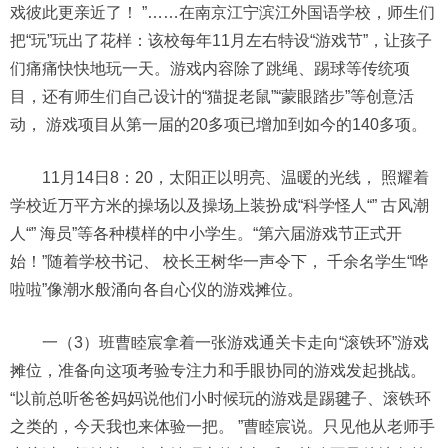
戏彼此更亲近了！ ”……在南京江宁滨江外国语学校，师生们
把“玩”玩出了花样：该校每年11月左右特设“游戏节”，让孩子
们痛痛快快地玩一天。游戏内容除了跳绳、踢球等传统项
目，还有师生们自己设计的“猫捉老鼠”“蒙眼踏步”等创意活
动， 游戏项目从第一届的20多项已增加到如今的140多项。
11月14日8：20，太阳正以明亮、温暖的光线， 照耀着
学校近万平方米的操场以及操场上装扮成“科学怪人“” 古风潮
人“” 海员”等各种模样的中小学生。“第六届游戏节正式开
始！”随着学校书记、 校长王树华一声令下， 千余名学生“哗
啦啦”像潮水般涌向各自心仪的游戏摊位。
一（3）班曹睦宸拿着一张游戏通关卡走向“滚铁环”游戏
摊位，准备向这项考验专注力和手眼协同的游戏发起挑战。
“以前总听爸爸妈妈说他们小时候玩的游戏是踢毽子、滚铁环
之类的，今天我也来体验一把。 ”曹睦宸说。只见他从老师手