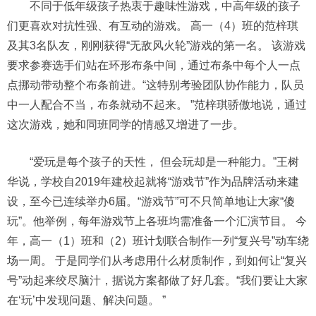
不同于低年级孩子热衷于趣味性游戏，中高年级的孩子
们更喜欢对抗性强、有互动的游戏。 高一（4）班的范梓琪
及其3名队友，刚刚获得“无敌风火轮”游戏的第一名。 该游戏
要求参赛选手们站在环形布条中间，通过布条中每个人一点
点挪动带动整个布条前进。“这特别考验团队协作能力，队员
中一人配合不当，布条就动不起来。 ”范梓琪骄傲地说，通过
这次游戏，她和同班同学的情感又增进了一步。
“爱玩是每个孩子的天性， 但会玩却是一种能力。”王树
华说，学校自2019年建校起就将“游戏节”作为品牌活动来建
设，至今已连续举办6届。“游戏节”可不只简单地让大家“傻
玩”。他举例，每年游戏节上各班均需准备一个汇演节目。 今
年，高一（1）班和（2）班计划联合制作一列“复兴号”动车绕
场一周。 于是同学们从考虑用什么材质制作，到如何让“复兴
号”动起来绞尽脑汁，据说方案都做了好几套。“我们要让大家
在‘玩’中发现问题、解决问题。 ”