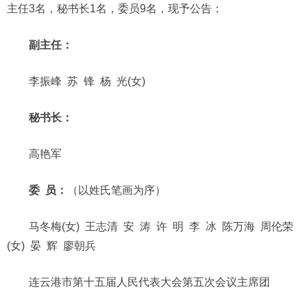
主任3名，秘书长1名，委员9名，现予公告：
副主任：
李振峰 苏 锋 杨 光(女)
秘书长：
高艳军
委 员：
（以姓氏笔画为序）
马冬梅(女) 王志清 安 涛 许 明 李 冰 陈万海 周伦荣
(女) 晏 辉 廖朝兵
连云港市第十五届人民代表大会第五次会议主席团