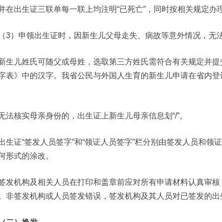
并在出生证三联单每一联上均注明“已死亡”，同时按相关规定办
（3）申领出生证时，因新生儿父母走失、病故等意外情况，无
新生儿姓氏可随父或母姓，选取第三方姓氏需符合有关规定并提
字表》中的汉字。我省公民与外国人生育的新生儿申请在省内登记
无法核实母亲身份的，出生证上新生儿母亲信息划“/”。
出生证“签发人员签字”和“领证人员签字”栏分别由签发人员和
何形式的涂改。
签发机构及相关人员在打印和盖章前应对所有申请材料认真审核
。非签发机构或人员签发错误，签发机构及其人员对已签发的出