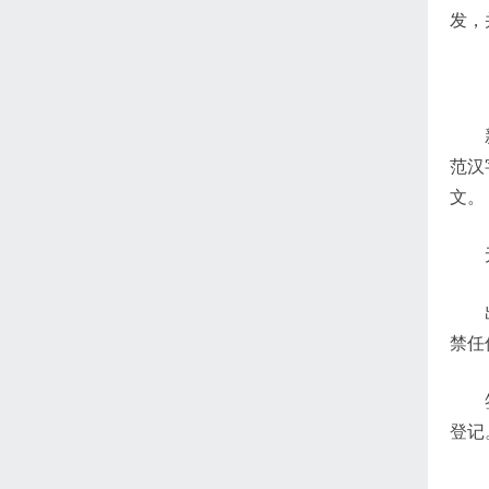
发，
范汉
文。
禁任
登记