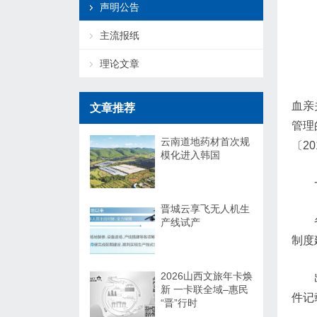
声明公告
主流报纸
理论文章
血亲
文章推荐
管理
云南道地药材首次规
〔2
模化进入韩国
晋城云享飞无人机生
产线试产
制度
2026山西文旅年卡焕
新 一卡联全域–惠民
件记
“晋”行时