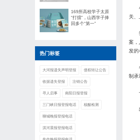
169所高校学子太原
关、
“打擂”，山西学子捧
回多个“第一”
案，
发的
热门标签
大河报遗失声明登报
债权转让公告
制承
收据遗失登报
注销公告
寻人启事
南阳日报登报
三门峡日报登报电话
核酸检测
聊城晚报登报电话
淇河晨报登报电话
焦作晚报登报电话