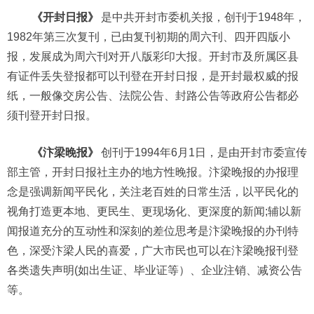
《开封日报》
是中共开封市委机关报，创刊于1948年，
1982年第三次复刊，已由复刊初期的周六刊、四开四版小
报，发展成为周六刊对开八版彩印大报。开封市及所属区县
有证件丢失登报都可以刊登在开封日报，是开封最权威的报
纸，一般像交房公告、法院公告、封路公告等政府公告都必
须刊登开封日报。
《汴梁晚报》
创刊于1994年6月1日，是由开封市委宣传
部主管，开封日报社主办的地方性晚报。汴梁晚报的办报理
念是强调新闻平民化，关注老百姓的日常生活，以平民化的
视角打造更本地、更民生、更现场化、更深度的新闻;辅以新
闻报道充分的互动性和深刻的差位思考是汴梁晚报的办刊特
色，深受汴梁人民的喜爱，广大市民也可以在汴梁晚报刊登
各类遗失声明(如出生证、毕业证等）、企业注销、减资公告
等。