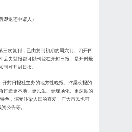
后即退还申请人）
2年第三次复刊，已由复刊初期的周六刊、四开四
件丢失登报都可以刊登在开封日报，是开封最
须刊登开封日报。
管，开封日报社主办的地方性晚报。汴梁晚报的
角打造更本地、更民生、更现场化、更深度的
刊特色，深受汴梁人民的喜爱，广大市民也可
减资公告等。