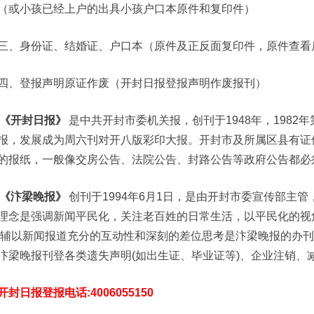
（或小孩已经上户的出具小孩户口本原件和复印件）
三、身份证、结婚证、户口本（原件及正反面复印件，原件查看
四、登报声明原证作废（开封日报登报声明作废报刊）
《开封日报》
是中共开封市委机关报，创刊于1948年，198
报，发展成为周六刊对开八版彩印大报。开封市及所属区县有证
的报纸，一般像交房公告、法院公告、封路公告等政府公告都必
《汴梁晚报》
创刊于1994年6月1日，是由开封市委宣传部主
理念是强调新闻平民化，关注老百姓的日常生活，以平民化的视
;辅以新闻报道充分的互动性和深刻的差位思考是汴梁晚报的办
汴梁晚报刊登各类遗失声明(如出生证、毕业证等)、企业注销、
开封日报登报电话:4006055150