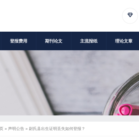
登报费用
期刊论文
主流报纸
理论文章
页
»
声明公告
»
尉氏县出生证明丢失如何登报？