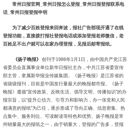
常州日报官网_常州日报怎么登报_常州日报登报联系电
话_常州日报登报申明
为了减少百姓登报来回奔波，报社广告部现开通了在线
登报功能，直接拨打报社登报电话或添加登报老师微信，老
百姓足不出户就可以在家办理登报，见报后邮寄报纸。
《扬子晚报》
创刊于1986年1月1日，由中国共产党江苏
省委员会直属事业单位新华日报社主办，中共江苏省委宣传
部主管，隶属新华报业传媒集团。《扬子晚报》是江苏省的
省级级报刊，目前是中国发行量最大的晚报都市报。《扬子
晚报》遵循“宣传政策、反映生活、倡导文明、传播知识”的办
报宗旨，以“提升公信力、引导力和影响力，办一张党和人民
都满意的报纸”为己任，逐步形成了导向正确、信息密集、热
点集中、服务到位、可读耐读等特色和优势。扬子晚报是常
州销量最大的报纸之一，由于销量大，登报的广告多，登报