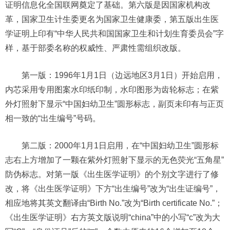
证明信息化全国联网奠定了基础。第六版是因国家机构改
革，国家卫生计生委更名为国家卫生健康委，第五版出生医
学证明上印有“中华人民共和国国家卫生和计划生育委员会”字
样，基于部委名称的权威性、严肃性需组织改版。
第一版：1996年1月1日（边远地区3月1日）开始启用，
内芯采用专用图案水印纸印制，水印图形为齿轮标志；在紫
外灯照射下显示“中国妇幼卫生”圆形标志，副页未印有与正页
相一致的“出生编号”号码。
第二版：2000年1月1日启用，在“中国妇幼卫生”圆形标
志右上方增加了一颗在紫外灯照射下显示的无色荧光“五角星”
防伪标志。对第一版《出生医学证明》的个别文字进行了修
改，将《出生医学证明》下方“出生编号”改为“出生证编号”，
相应地将其英文翻译由“Birth No.”改为“Birth certificate No.”；
《出生医学证明》右方英文版说明“china”中的小写“c”改为大