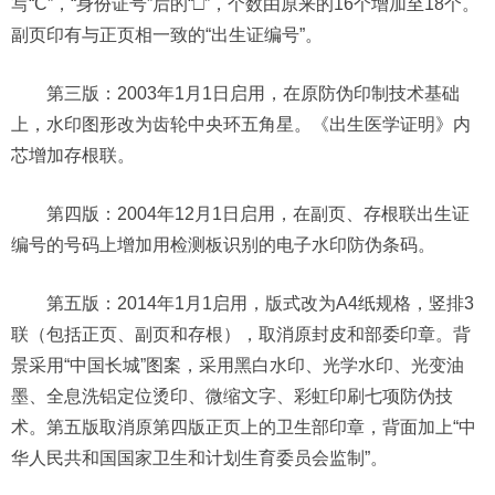
写“C”，“身份证号”后的“□”，个数由原来的16个增加至18个。
副页印有与正页相一致的“出生证编号”。
第三版：2003年1月1日启用，在原防伪印制技术基础
上，水印图形改为齿轮中央环五角星。《出生医学证明》内
芯增加存根联。
第四版：2004年12月1日启用，在副页、存根联出生证
编号的号码上增加用检测板识别的电子水印防伪条码。
第五版：2014年1月1启用，版式改为A4纸规格，竖排3
联（包括正页、副页和存根），取消原封皮和部委印章。背
景采用“中国长城”图案，采用黑白水印、光学水印、光变油
墨、全息洗铝定位烫印、微缩文字、彩虹印刷七项防伪技
术。第五版取消原第四版正页上的卫生部印章，背面加上“中
华人民共和国国家卫生和计划生育委员会监制”。