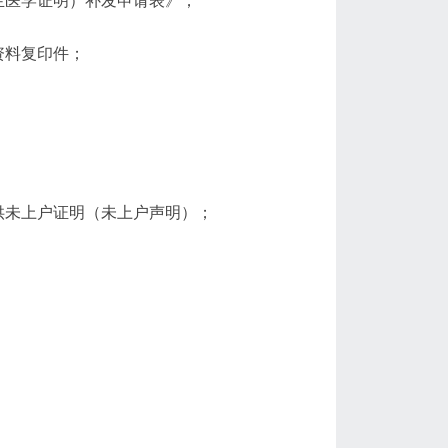
生医学证明）补发申请表》；
资料复印件；
供未上户证明（未上户声明）；
。