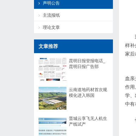
声明公告
主流报纸
理论文章
样补
文章推荐
家后
昆明日报登报电话_
昆明日报广告部
血亲
作用
云南道地药材首次规
模化进入韩国
学、
中有
晋城云享飞无人机生
产线试产