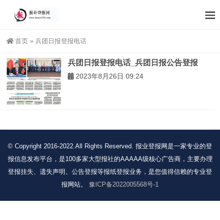
首页
»
兵团日报登报电话
兵团日报登报电话_兵团日报公告登报
2023年8月26日 09:24
© Copyright 2016-2022.All Rights Reserved. 报业登报网是一家专业的登
报信息发布平台，是100多家大型报社的AAAAA级核心广告商，主要办理
登报挂失、遗失声明、公告登报等报纸登报业务，是您值得信赖的专业登
报网站。
豫ICP备2022005568号-1