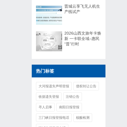
晋城云享飞无人机生
产线试产
2026山西文旅年卡焕
新 一卡联全域–惠民
“晋”行时
热门标签
大河报遗失声明登报
债权转让公告
收据遗失登报
注销公告
寻人启事
南阳日报登报
三门峡日报登报电话
核酸检测