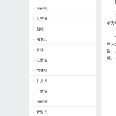
湖南省
辽宁省
家办
新疆
黑龙江
证丢
香港
告、
标、
江西省
吉林省
甘肃省
广西省
海南省
青海省