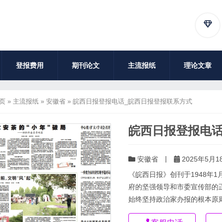
登报费用
期刊论文
主流报纸
理论文章
页
»
主流报纸
»
安徽省
»
皖西日报登报电话_皖西日报登报联系方式
皖西日报登报电话
|
安徽省
2025年5月18
《皖西日报》创刊于1948年
府的坚强领导和市委宣传部的
始终坚持政治家办报的根本原则