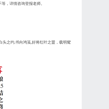
元不等，详情咨询登报老师。
白头之约,书向鸿笺,好将红叶之盟，载明鸳