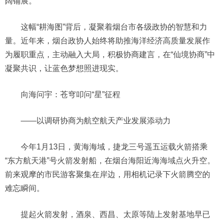
阔铺展。
这幅“耕海图”背后，凝聚着烟台市各级政协的智慧和力
量。近年来，烟台政协人始终将助推海洋经济高质量发展作
为履职重点，主动融入大局，积极协商建言，在“仙境协商”中
凝聚共识，让蓝色梦想照进现实。
向海问宇：苍穹叩问“星”征程
——以调研协商为航空航天产业发展添动力
今年1月13日，黄海海域，捷龙三号遥五运载火箭搭乘
“东方航天港”号火箭发射船，在烟台海阳近海海域点火升空。
前来观摩的市民游客聚集在岸边，用相机记录下火箭腾空的
难忘瞬间。
提起火箭发射，酒泉、西昌、太原等陆上发射基地早已