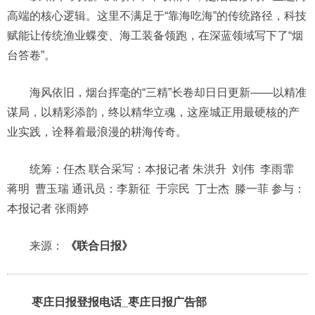
高端的核心逻辑。这里不满足于“靠海吃海”的传统路径，科技
赋能让传统渔业蝶变、海工装备领跑，在深蓝领域写下了“烟
台答卷”。
海风依旧，烟台挥毫的“三精”长卷却日日更新——以精准
谋局，以精彩添韵，终以精华立魂，这座城正用最硬核的产
业实践，诠释着最浪漫的耕海传奇。
统筹：任杰 联合采写：本报记者 朱洪升 刘伟 李雨霏
蒋明 曹玉瑞 通讯员：李新征 于宗民 丁士杰 滕一菲 参与：
本报记者 张雨婷
来源：
《联合日报》
枣庄日报登报电话_枣庄日报广告部