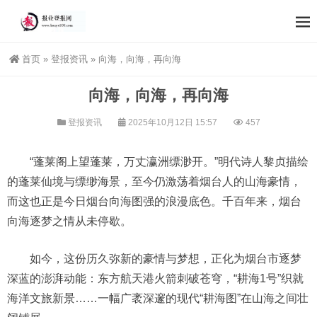
首页
»
登报资讯
»
向海，向海，再向海
向海，向海，再向海
登报资讯
2025年10月12日 15:57
457
“蓬莱阁上望蓬莱，万丈瀛洲缥渺开。”明代诗人黎贞描绘
的蓬莱仙境与缥缈海景，至今仍激荡着烟台人的山海豪情，
而这也正是今日烟台向海图强的浪漫底色。千百年来，烟台
向海逐梦之情从未停歇。
如今，这份历久弥新的豪情与梦想，正化为烟台市逐梦
深蓝的澎湃动能：东方航天港火箭刺破苍穹，“耕海1号”织就
海洋文旅新景……一幅广袤深邃的现代“耕海图”在山海之间壮