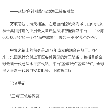
——政协“穿针引线”点燃海工装备引擎
万顷碧波，海天相连。在烟台南隍城岛海域，由中集来
福士集团打造的亚洲最大量产型深海智能网箱平台——“经海
001-008号”如一个个“海中城堡”，囤起一座座“蓝色粮仓”。
中集来福士的前身是1977年成立的烟台造船厂。多年
来，集团累计交付上百座各种类型的海工装备，包括目前全
球最新一代超深水半潜式钻井平台“蓝鲸1号”“蓝鲸2号”、全球
最大最新一代风电安装船等。下转第二版
记者手记
“三精”工笔绘深蓝