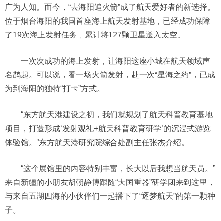
广为人知。而今，“去海阳追火箭”成了航天爱好者的新选择。
位于烟台海阳的我国首座海上航天发射基地，已经成功保障
了19次海上发射任务，累计将127颗卫星送入太空。
一次次成功的海上发射，让海阳这座小城在航天领域声
名鹊起。可以说，看一场火箭发射，赴一次“星海之约”，已成
为到海阳的独特“打卡”方式。
“东方航天港建设之初，我们就规划了航天科普教育基地
项目，打造形成‘发射观礼+航天科普教育研学’的沉浸式游览
体验馆。”东方航天港研究院综合处副主任张杰介绍。
“这个展馆里的内容特别丰富，长大以后我想当航天员。”
来自新疆的小朋友胡朝静博跟随“大国重器”研学团来到这里，
与来自五湖四海的小伙伴们一起播下了“逐梦航天”的第一颗种
子。