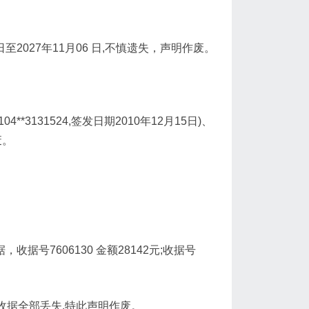
07日至2027年11月06 日,不慎遗失，声明作废。
*3131524,签发日期2010年12月15日)、
废。
。
据号7606130 金额28142元;收据号
元,收据全部丢失,特此声明作废。