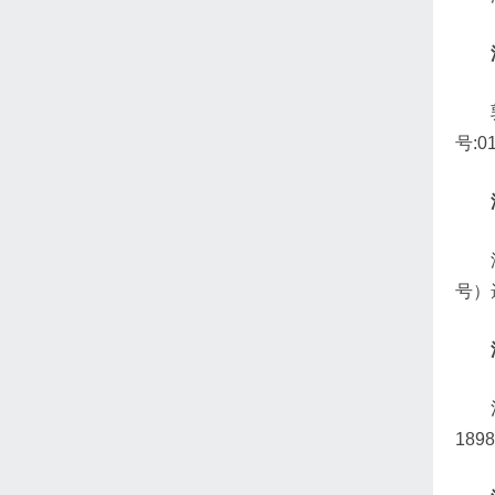
号:
号）
189