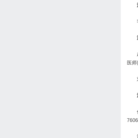
医师执
760