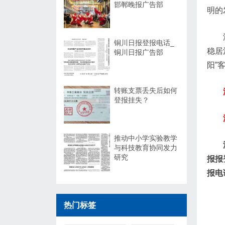
邯郸晚报广告部
明的
铜川日报登报电话_
稳居
铜川日报广告部
阳”
转账支票丢失后如何
登报挂失？
推动中小学实验教学
与科技教育协同发力
研究
报报
报电
热门标签