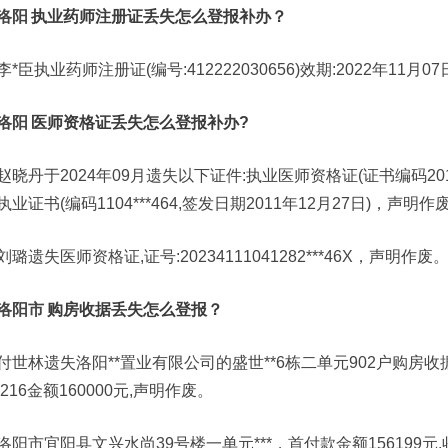
洛阳
执业药师注册证丢失怎么登报补办？
李*臣执业药师注册证(编号:412222030656)效期:2022年11月
洛阳
医师资格证丢失怎么登报补办?
赵晓丹于2024年09月遗失以下证件:执业医师资格证(证书编码20104*
业证书(编码1104***464,签发日期2011年12月27日)，声明作
刘璐遗失医师资格证,证号:20234111041282***46X，声明作废
洛阳市
购房收据丢失怎么登报？
付世林遗失洛阳**置业有限公司的盛世**6栋二单元902户购房收据，收
6216金额160000元,声明作废。
洛阳市宜阳县文兴水尚39号楼一单元***，首付款金额156199