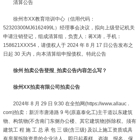
清算公告
徐州市XX教育培训中心（信用代码：
52320300MJ6162499L）经理事会决议，拟向上级登记机关
申请注销登记，组成清算组，负责人：蒋X涛，手机：
158621XXX54，请债权人于 2024 年 8 月 17 日公告发布之
日起 30 天内，向本清算组申报债权。特此公告
徐州
拍卖公告登报_拍卖公告内容怎么写？
徐州XX拍卖有限公司拍卖公告
2024年 8 月 29 日 9:30 在全拍网(https://www.allauc .
com)拍卖：新沂市唐港路 9 号(原嘉泰化工)主干道以东建筑
物、构筑物(不含南门东侧办公楼、其它建筑物)拆除权。须有
建筑工 程 施 工 总 承 包 三 级(含三级) 及以上施工资质或具
有房屋拆除资质的企业法人。即日起看样、咨询、报名。保