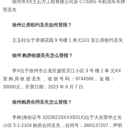
徐州市XX土石方工程有限公司苏 C7326S 号机动车车牌
照丢失
徐州公房租约丢失如何登报？
王玉柱位于津浦花园 9 号楼 1 单元101 室公房租约丢失
徐州
购房收据丢失怎么登报？
李X位于徐州市云龙区盛世滨江小区 3 号 楼 2 单 元XX
室 购 房 收 据 丢失 ， 收 据 号 码 ：9744586， 金 额 ：
30000元，开票日期：2023 年 6 月 7 日
徐州购房合同丢失怎么登报？
李林(身份证号 32038219XXX831X)位于大吴荣华之光
小区 5-1-2104 购房合同丢失，合同号：JW0137207，声明