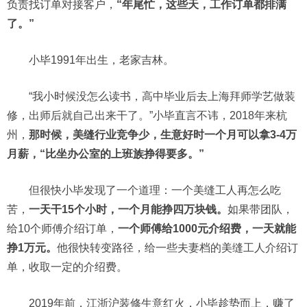
负责找订单对接客户，
“年尾忙，这些天，工作订单都排满
了。”
小毕1991年出生，老家吉林。
“我小时候没怎么读书，高中毕业后去上海拜师学艺做装
修，出师后就自己出来干了。”小毕直言不讳，2018年来杭
州，
那时候，美缝行业竞争少，生意好时一个月可以拿3-4万
月薪，“比坐办公室的上班族挣得要多。”
但很快小毕发现了一个道理：一个美缝工人再怎么吃
苦，
一天干15个小时，一个月能挣四万块钱。
如果带团队，
给10个师傅介绍订单，
一个师傅给1000元介绍费，一天就能
挣1万元。
他很快转变路径，给一些夫妻档的美缝工人介绍订
单，收取一定的介绍费。
2019年前，江浙沪装修生意红火，小毕趁势而上，赚了