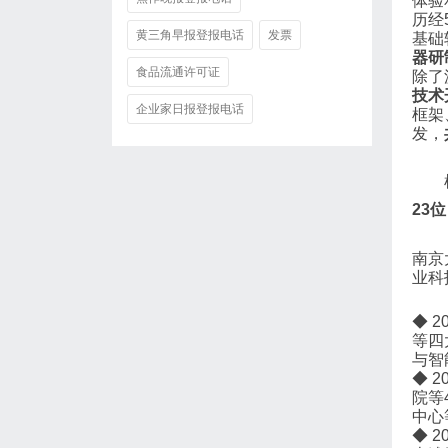
体验
历经
黄三角早报登报电话
发票
基础
器研
食品流通许可证
除了
技术
企业家日报登报电话
框架
发，
23
南京
业科
◆ 
等四
与智
◆ 
院等
中心
◆ 