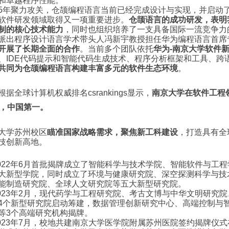
和卓越程序性能。
5年聚力攻关，仓颉编程语言当前已经完成设计与实现，并启动
软件研发领域取得又一项重要进步。
仓颉语言的成功研发，表明
制的核心技术能力
，同时也组织培养了一支具备国际一流竞争力
派出程序设计语言学术带头人冯新宇教授担任华为编程语言首席
开展了长期全面的合作
。当前多个团队依托
华为-南京大学软件
、IDE代码提示和智能代码生成技术、程序分析框架和工具、跨
共同为仓颉编程语言构建丰富多元的软件生态环境
。
根据全球计算机权威排名csrankings显示，
南京大学在软件工程
位，中国第一。
大学苏州校区
瞄准国家战略需求，聚焦新工科建设
，打造具有全
技创新高地。
2022年6月首批揭牌成立了智能科学与技术学院、智能软件与工
大新型学院，同时成立了环境与健康研究院、深空探测科学与技
能制造研究院、全球人文研究院等五大新型研究院。
2023年2月，现代药学与工程研究院、考古文博与中华文明研究
4个新型研究院启动筹建，数据管理创新研究中心、高端控制与
等3个高端研究机构揭牌。
2023年7月，校地共建南京大学医学院附属苏州医院签约揭牌仪