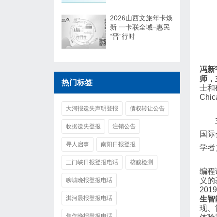
2026山西文旅年卡焕
新 一卡联全域–惠民
“晋”行时
冯新
师，
热门标签
士和硕
Chi
大河报遗失声明登报
债权转让公告
收据遗失登报
注销公告
国际
寻人启事
南阳日报登报
学者
三门峡日报登报电话
核酸检测
编程
义的
聊城晚报登报电话
20
淇河晨报登报电话
生智
现、
焦作晚报登报电话