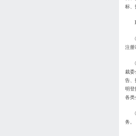
标、
注册
裁委
告、
明登
各类
务。