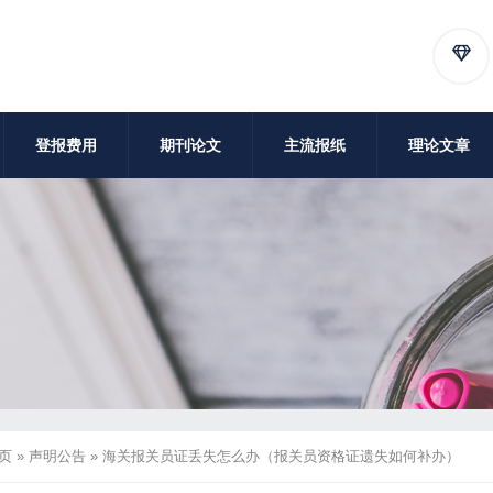
登报费用
期刊论文
主流报纸
理论文章
页
»
声明公告
»
海关报关员证丢失怎么办（报关员资格证遗失如何补办）