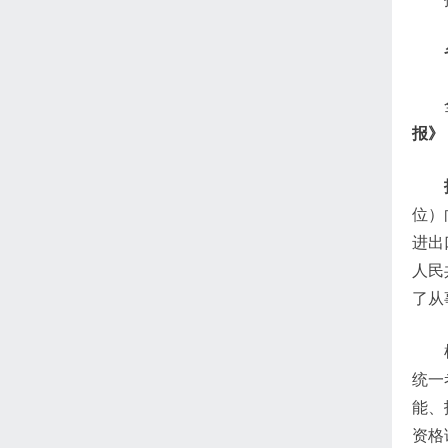
报》
位）
进出
人民
了从
统一
能、
资格